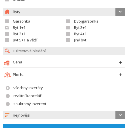
Byty
Garsonka
Dvojgarsonka
Byt 1+1
Byt 2+1
Byt 3+1
Byt 4+1
Byt 5+1 a větší
Jiný byt
Cena
Plocha
všechny inzeráty
realitní kancelář
soukromý inzerent
nejnovější