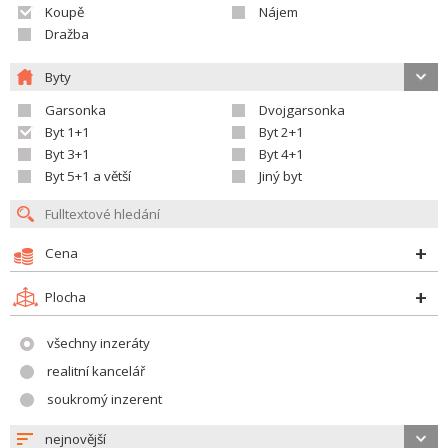
Koupě
Nájem
Dražba
Byty
Garsonka
Dvojgarsonka
Byt 1+1
Byt 2+1
Byt 3+1
Byt 4+1
Byt 5+1 a větší
Jiný byt
Cena
Plocha
všechny inzeráty
realitní kancelář
soukromý inzerent
nejnovější