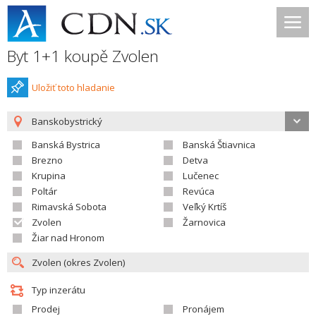
Byt 1+1 koupě Zvolen
Uložiť toto hladanie
Banskobystrický
Banská Bystrica
Banská Štiavnica
Brezno
Detva
Krupina
Lučenec
Poltár
Revúca
Rimavská Sobota
Veľký Krtíš
Zvolen
Žarnovica
Žiar nad Hronom
Typ inzerátu
Prodej
Pronájem