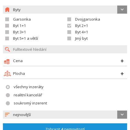
Byty
Garsonka
Dvojgarsonka
Byt 1+1
Byt 2+1
Byt 3+1
Byt 4+1
Byt 5+1 a větší
Jiný byt
Cena
Plocha
všechny inzeráty
realitní kancelář
soukromý inzerent
nejnovější
Zobrazit
4
nemovitostí