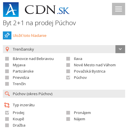
Byt 2+1 na prodej Púchov
Uložiť toto hladanie
Trenčiansky
Bánovce nad Bebravou
Ilava
Myjava
Nové Mesto nad Váhom
Partizánske
Považská Bystrica
Prievidza
Púchov
Trenčín
Typ inzerátu
Prodej
Pronájem
Koupě
Nájem
Dražba