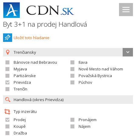
Byt 3+1 na prodej Handlová
Uložiť toto hladanie
Trenčiansky
Bánovce nad Bebravou
Ilava
Myjava
Nové Mesto nad Váhom
Partizánske
Považská Bystrica
Prievidza
Púchov
Trenčín
Typ inzerátu
Prodej
Pronájem
Koupě
Nájem
Dražba