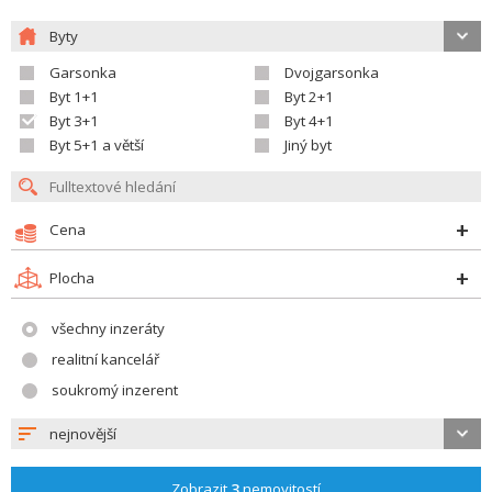
Byty
Garsonka
Dvojgarsonka
Byt 1+1
Byt 2+1
Byt 3+1
Byt 4+1
Byt 5+1 a větší
Jiný byt
Cena
Plocha
všechny inzeráty
realitní kancelář
soukromý inzerent
nejnovější
Zobrazit
3
nemovitostí