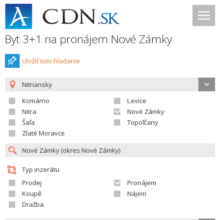
Byt 3+1 na pronájem Nové Zámky
Uložiť toto hladanie
Nitriansky
Komárno
Levice
Nitra
Nové Zámky
Šaľa
Topoľčany
Zlaté Moravce
Typ inzerátu
Prodej
Pronájem
Koupě
Nájem
Dražba