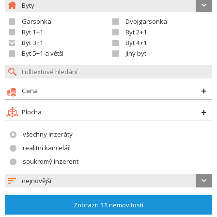
Byty
Garsonka
Dvojgarsonka
Byt 1+1
Byt 2+1
Byt 3+1
Byt 4+1
Byt 5+1 a větší
Jiný byt
Cena
Plocha
všechny inzeráty
realitní kancelář
soukromý inzerent
nejnovější
Zobrazit
11
nemovitostí