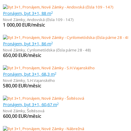
Pronájem, byt 3+1, 88 m
2
Nové Zámky
,
Andovská (čísla 109 - 147)
1 000,00
EUR/měsíc
Pronájem, byt 3+1, 86 m
2
Nové Zámky
,
Cyrilometódska (čísla párne 28 - 48)
650,00
EUR/měsíc
Pronájem, byt 3+1, 68,3 m
2
Nové Zámky
,
S.H.Vajanského
580,00
EUR/měsíc
Pronájem, byt 3+1, 60,67 m
2
Nové Zámky
,
Šoltésová
600,00
EUR/měsíc