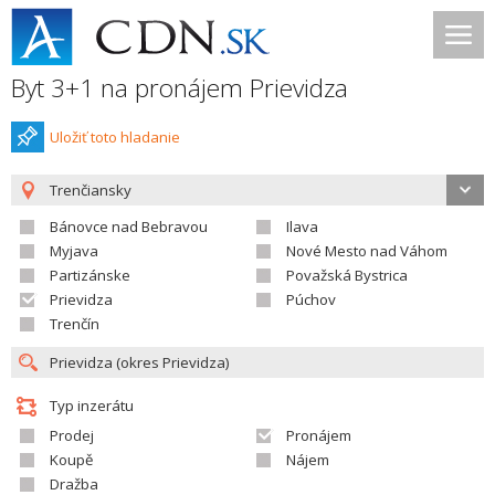
Byt 3+1 na pronájem Prievidza
Uložiť toto hladanie
Trenčiansky
Bánovce nad Bebravou
Ilava
Myjava
Nové Mesto nad Váhom
Partizánske
Považská Bystrica
Prievidza
Púchov
Trenčín
Typ inzerátu
Prodej
Pronájem
Koupě
Nájem
Dražba