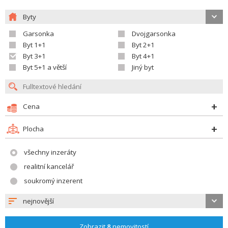
Byty
Garsonka
Dvojgarsonka
Byt 1+1
Byt 2+1
Byt 3+1
Byt 4+1
Byt 5+1 a větší
Jiný byt
Cena
Plocha
všechny inzeráty
realitní kancelář
soukromý inzerent
nejnovější
Zobrazit
8
nemovitostí