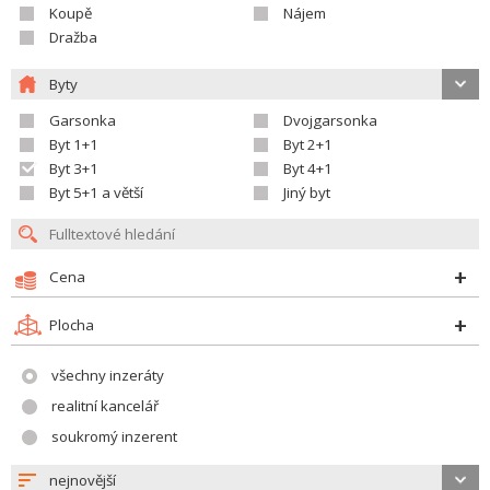
Koupě
Nájem
Dražba
Byty
Garsonka
Dvojgarsonka
Byt 1+1
Byt 2+1
Byt 3+1
Byt 4+1
Byt 5+1 a větší
Jiný byt
Cena
Plocha
všechny inzeráty
realitní kancelář
soukromý inzerent
nejnovější