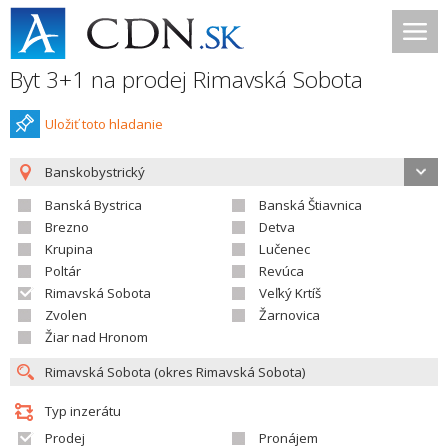
Byt 3+1 na prodej Rimavská Sobota
Uložiť toto hladanie
Banskobystrický
Banská Bystrica
Banská Štiavnica
Brezno
Detva
Krupina
Lučenec
Poltár
Revúca
Rimavská Sobota
Veľký Krtíš
Zvolen
Žarnovica
Žiar nad Hronom
Typ inzerátu
Prodej
Pronájem