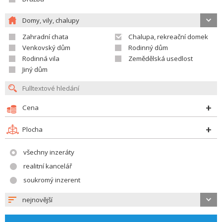
Domy, vily, chalupy
Zahradní chata
Chalupa, rekreační domek
Venkovský dům
Rodinný dům
Rodinná vila
Zemědělská usedlost
Jiný dům
Cena
Plocha
všechny inzeráty
realitní kancelář
soukromý inzerent
nejnovější