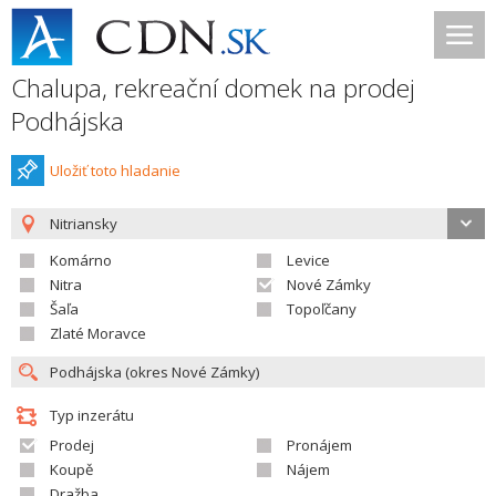
Chalupa, rekreační domek na prodej
Podhájska
Uložiť toto hladanie
Nitriansky
Komárno
Levice
Nitra
Nové Zámky
Šaľa
Topoľčany
Zlaté Moravce
Typ inzerátu
Prodej
Pronájem
Koupě
Nájem
Dražba