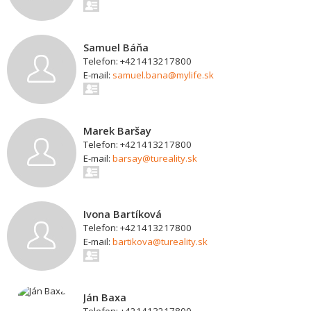
Samuel Báňa
Telefon: +421413217800
E-mail:
samuel.bana@mylife.sk
Marek Baršay
Telefon: +421413217800
E-mail:
barsay@tureality.sk
Ivona Bartíková
Telefon: +421413217800
E-mail:
bartikova@tureality.sk
Ján Baxa