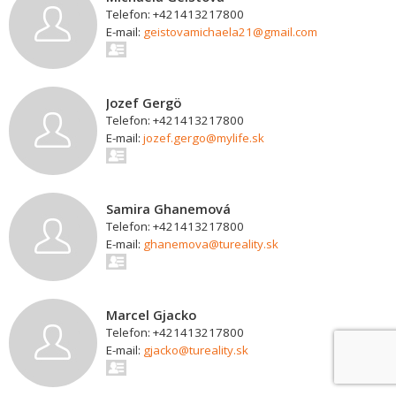
Telefon: +421413217800
E-mail:
geistovamichaela21@gmail.com
Jozef Gergö
Telefon: +421413217800
E-mail:
jozef.gergo@mylife.sk
Samira Ghanemová
Telefon: +421413217800
E-mail:
ghanemova@tureality.sk
Marcel Gjacko
Telefon: +421413217800
E-mail:
gjacko@tureality.sk