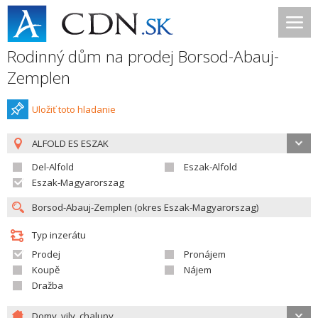
Rodinný dům na prodej Borsod-Abauj-
Zemplen
Uložiť toto hladanie
ALFOLD ES ESZAK
Del-Alfold
Eszak-Alfold
Eszak-Magyarorszag
Typ inzerátu
Prodej
Pronájem
Koupě
Nájem
Dražba
Domy, vily, chalupy