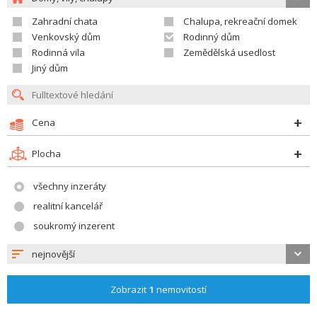
Zahradní chata
Chalupa, rekreační domek
Venkovský dům
Rodinný dům
Rodinná vila
Zemědělská usedlost
Jiný dům
Cena
Plocha
všechny inzeráty
realitní kancelář
soukromý inzerent
nejnovější
Zobrazit
1
nemovitostí