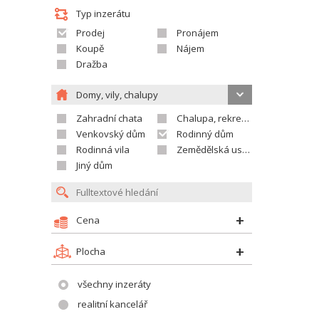
Typ inzerátu
Prodej
Pronájem
Koupě
Nájem
Dražba
Domy, vily, chalupy
Zahradní chata
Chalupa, rekreační domek
Venkovský dům
Rodinný dům
Rodinná vila
Zemědělská usedlost
Jiný dům
Cena
Plocha
všechny inzeráty
realitní kancelář