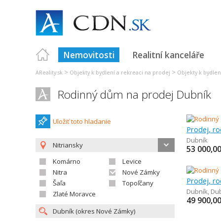
Nemovitosti
Realitní kanceláře
>
>
AReality.sk
Objekty k bydlení a rekreaci na prodej
Objekty k bydlen
Rodinný dům na prodej Dubník
Uložiť toto hladanie
Prodej, r
Dubník
Nitriansky
53 000,0
Komárno
Levice
Nitra
Nové Zámky
Prodej, r
Šaľa
Topoľčany
Dubník
,
Du
Zlaté Moravce
49 900,0