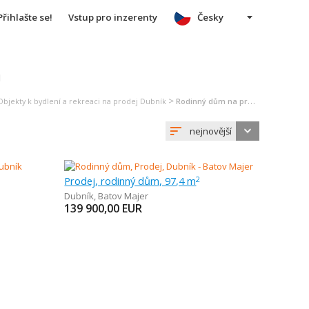
Přihlašte se!
Vstup pro inzerenty
Česky
u
>
Objekty k bydlení a rekreaci na prodej Dubník
Rodinný dům na prodej Dubník
nejnovější
Prodej, rodinný dům, 97,4 m
2
Dubník
,
Batov Majer
139 900,00
EUR