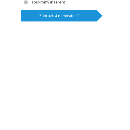
soukromý inzerent
Zobrazit
4
nemovitostí