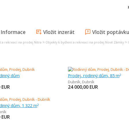
Informace
Vložit inzerát
Vložit poptávk
>
>
í a rekreaci na prodej Nitra
Objekty k bydlení a rekreaci na prodej Nové Zámky
odinný dům
Prodej, rodinný dům, 85 m
2
Dubník
,
Dubník
0
EUR
24 000,00
EUR
odinný dům, 1 322 m
2
bník
0
EUR