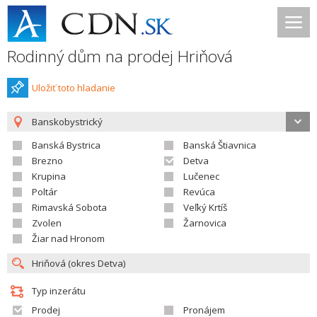
Rodinný dům na prodej Hriňová
Uložiť toto hladanie
Banskobystrický
Banská Bystrica
Banská Štiavnica
Brezno
Detva
Krupina
Lučenec
Poltár
Revúca
Rimavská Sobota
Veľký Krtíš
Zvolen
Žarnovica
Žiar nad Hronom
Typ inzerátu
Prodej
Pronájem