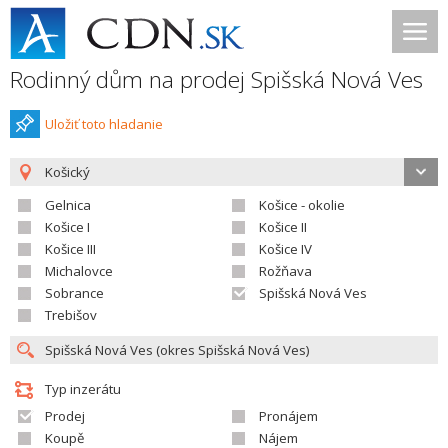
Rodinný dům na prodej Spišská Nová Ves
Uložiť toto hladanie
Košický
Gelnica
Košice - okolie
Košice I
Košice II
Košice III
Košice IV
Michalovce
Rožňava
Sobrance
Spišská Nová Ves
Trebišov
Typ inzerátu
Prodej
Pronájem
Koupě
Nájem