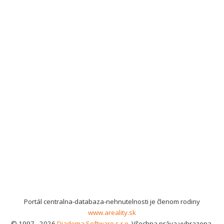
Portál centralna-databaza-nehnutelnosti je členom rodiny
www.areality.sk
© 1997 - 2026
Diadema Software s.r.o.
Všechna práva vyhrazena.