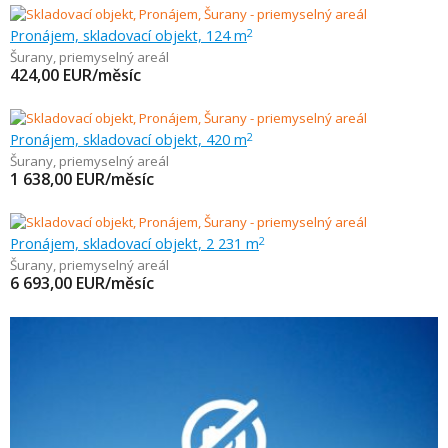
Pronájem, skladovací objekt, 124 m
2
Šurany
,
priemyselný areál
424,00
EUR/měsíc
Pronájem, skladovací objekt, 420 m
2
Šurany
,
priemyselný areál
1 638,00
EUR/měsíc
Pronájem, skladovací objekt, 2 231 m
2
Šurany
,
priemyselný areál
6 693,00
EUR/měsíc