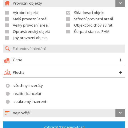
Provozní objekty
Výrobní objekt
Skladovací objekt
Malý provozní areál
Střední provozní areál
Velký provozní areál
Objekt pro chov zvířat
Opravárenský objekt
Čerpací stanice PHM
Jiný provozní objekt
Cena
Plocha
všechny inzeráty
realitní kancelář
soukromý inzerent
nejnovější
Zobrazit
13
nemovitostí