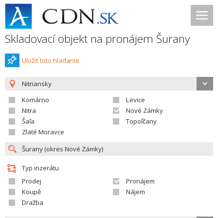
Skladovací objekt na pronájem Šurany
Uložiť toto hladanie
Nitriansky
Komárno
Levice
Nitra
Nové Zámky
Šaľa
Topoľčany
Zlaté Moravce
Typ inzerátu
Prodej
Pronájem
Koupě
Nájem
Dražba