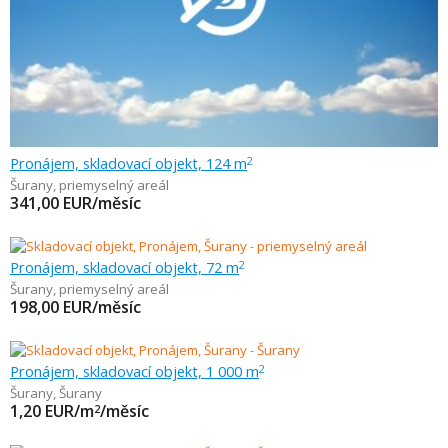
Pronájem, skladovací objekt, 124 m
2
Šurany
,
priemyselný areál
341,00
EUR/měsíc
Pronájem, skladovací objekt, 72 m
2
Šurany
,
priemyselný areál
198,00
EUR/měsíc
Pronájem, skladovací objekt, 1 000 m
2
Šurany
,
Šurany
1,20
EUR/m
/měsíc
2