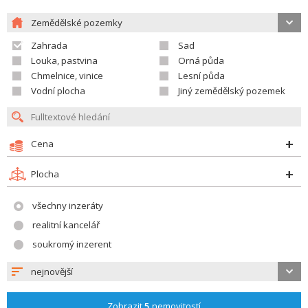
Zemědělské pozemky
Zahrada
Sad
Louka, pastvina
Orná půda
Chmelnice, vinice
Lesní půda
Vodní plocha
Jiný zemědělský pozemek
Cena
Plocha
všechny inzeráty
realitní kancelář
soukromý inzerent
nejnovější
Zobrazit
5
nemovitostí