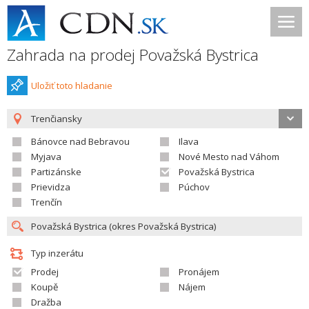
Zahrada na prodej Považská Bystrica
Uložiť toto hladanie
Trenčiansky
Bánovce nad Bebravou
Ilava
Myjava
Nové Mesto nad Váhom
Partizánske
Považská Bystrica
Prievidza
Púchov
Trenčín
Typ inzerátu
Prodej
Pronájem
Koupě
Nájem
Dražba