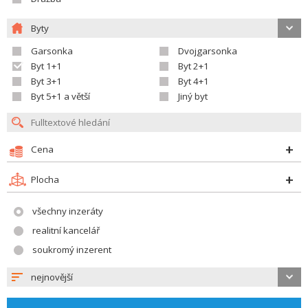
Byty
Garsonka
Dvojgarsonka
Byt 1+1
Byt 2+1
Byt 3+1
Byt 4+1
Byt 5+1 a větší
Jiný byt
Cena
Plocha
všechny inzeráty
realitní kancelář
soukromý inzerent
nejnovější