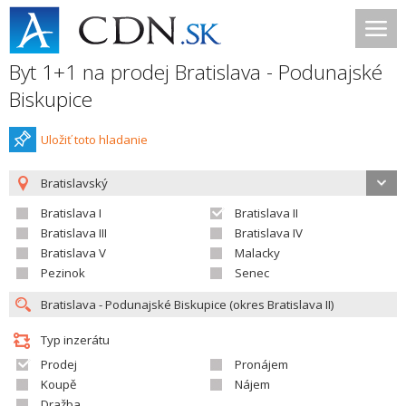
Byt 1+1 na prodej Bratislava - Podunajské
Biskupice
Uložiť toto hladanie
Bratislavský
Bratislava I
Bratislava II
Bratislava III
Bratislava IV
Bratislava V
Malacky
Pezinok
Senec
Typ inzerátu
Prodej
Pronájem
Koupě
Nájem
Dražba