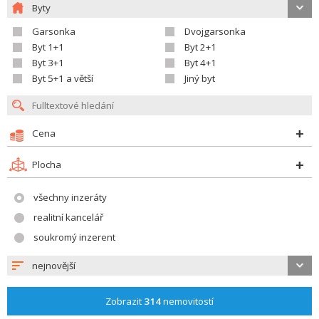
Byty
Garsonka
Dvojgarsonka
Byt 1+1
Byt 2+1
Byt 3+1
Byt 4+1
Byt 5+1 a větší
Jiný byt
Cena
Plocha
všechny inzeráty
realitní kancelář
soukromý inzerent
nejnovější
Zobrazit
314
nemovitostí