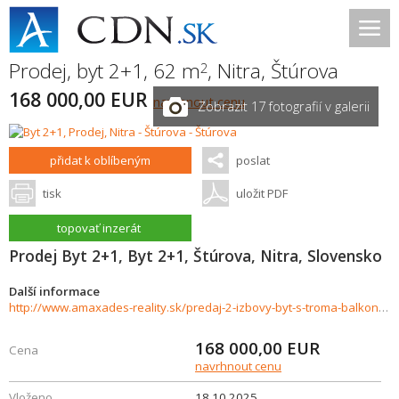
Prodej, byt 2+1, 62 m
,
Nitra
,
Štúrova
2
168 000,00 EUR
navrhnout cenu
Zobrazit 17 fotografií v galerii
přidat k oblíbeným
poslat
tisk
uložit PDF
topovať inzerát
Prodej Byt 2+1, Byt 2+1, Štúrova, Nitra, Slovensko
Další informace
http://www.amaxades-reality.sk/predaj-2-izbovy-byt-s-troma-balkonmi-nitra-centrum-943469
168 000,00
EUR
Cena
navrhnout cenu
Vloženo
18.10.2025