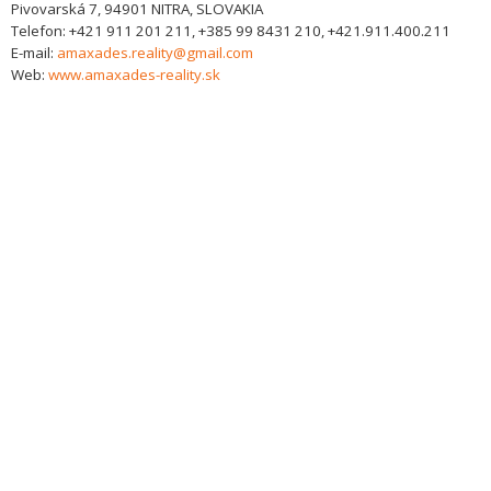
Pivovarská 7,
94901
NITRA, SLOVAKIA
Telefon:
+421 911 201 211, +385 99 8431 210, +421.911.400.211
E-mail:
amaxades.reality@gmail.com
Web:
www.amaxades-reality.sk