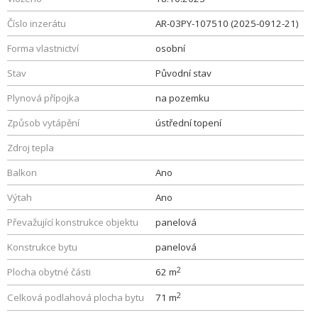
Číslo inzerátu
AR-03PY-107510 (2025-0912-21)
Forma vlastnictví
osobní
Stav
Původní stav
Plynová přípojka
na pozemku
Způsob vytápění
ústřední topení
Zdroj tepla
Balkon
Ano
Výtah
Ano
Převažující konstrukce objektu
panelová
Konstrukce bytu
panelová
2
Plocha obytné části
62 m
2
Celková podlahová plocha bytu
71 m