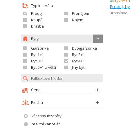
Typ inzerátu
Prodej, by
Bratislava 
Prodej
Pronájem
Koupě
Nájem
Dražba
Byty
Garsonka
Dvojgarsonka
Byt 1+1
Byt 2+1
Byt 3+1
Byt 4+1
Byt 5+1 a větší
Jiný byt
Cena
Plocha
všechny inzeráty
realitní kancelář