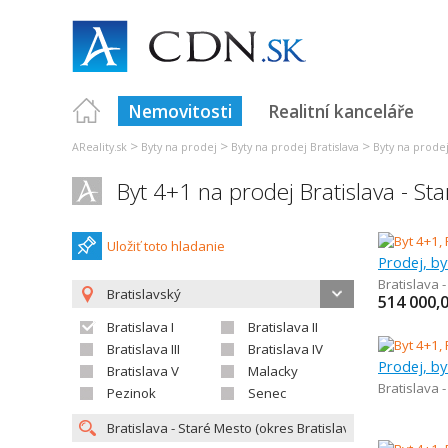
Nemovitosti
Realitní kanceláře
>
>
>
AReality.sk
Byty na prodej
Byty na prodej Bratislava
Byty na prodej 
Byt 4+1 na prodej Bratislava - St
Uložiť toto hladanie
Prodej, by
Bratislava 
Bratislavský
514 000,
Bratislava I
Bratislava II
Bratislava III
Bratislava IV
Prodej, by
Bratislava V
Malacky
Bratislava 
Pezinok
Senec