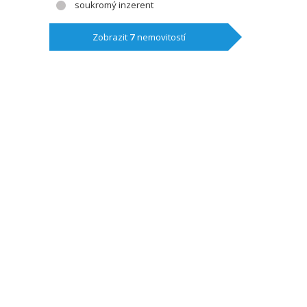
soukromý inzerent
Zobrazit
7
nemovitostí