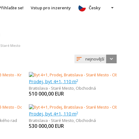
Přihlašte se!
Vstup pro inzerenty
Česky
u
- Staré Mesto
nejnovější
Prodej, byt 4+1, 110 m
2
Bratislava - Staré Mesto
,
Obchodná
510 000,00
EUR
Prodej, byt 4+1, 110 m
2
ského rad
Bratislava - Staré Mesto
,
Obchodná
530 000,00
EUR