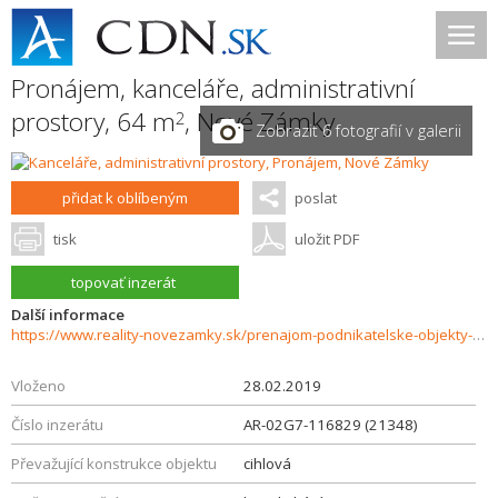
Pronájem, kanceláře, administrativní
prostory, 64 m
,
Nové Zámky
2
Zobrazit 6 fotografií v galerii
přidat k oblíbeným
poslat
tisk
uložit PDF
topovať inzerát
Další informace
https://www.reality-novezamky.sk/prenajom-podnikatelske-objekty-novostavby/Na-prenajom-kancelarske-priestory-Nove-Zamky-21348/?utm_source=areality&utm_medium=xml&utm_term=21348&utm_content=pozemok&utm_campaign=portaly
Vloženo
28.02.2019
Číslo inzerátu
AR-02G7-116829 (21348)
Převažující konstrukce objektu
cihlová