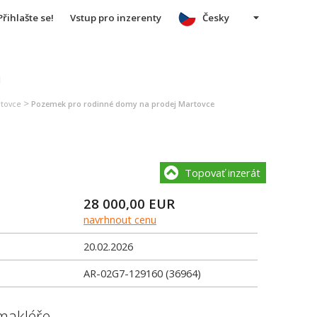
Přihlašte se!
Vstup pro inzerenty
Česky
u
>
rtovce
Pozemek pro rodinné domy na prodej Martovce
Topovať inzerát
28 000,00
EUR
navrhnout cenu
20.02.2026
AR-02G7-129160 (36964)
makléře