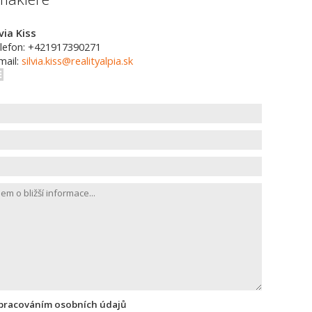
lvia Kiss
lefon: +421917390271
mail:
silvia.kiss@realityalpia.sk
zpracováním osobních údajů