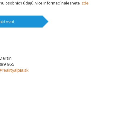
u osobních údajů, více informací naleznete
zde
aktovat
Martin
089 965
@realityalpia.sk