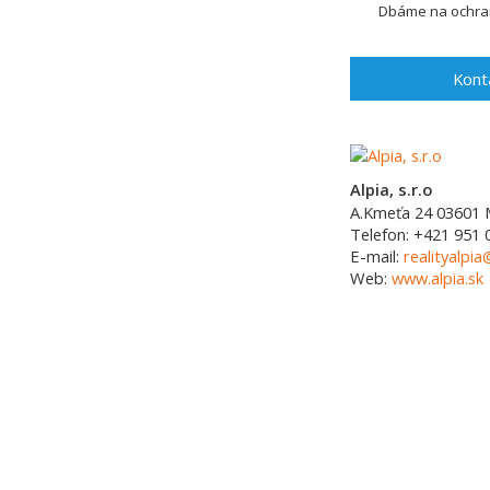
Dbáme na ochran
Kont
Alpia, s.r.o
A.Kmeťa 24
03601
Telefon:
+421 951 
E-mail:
realityalpia
Web:
www.alpia.sk