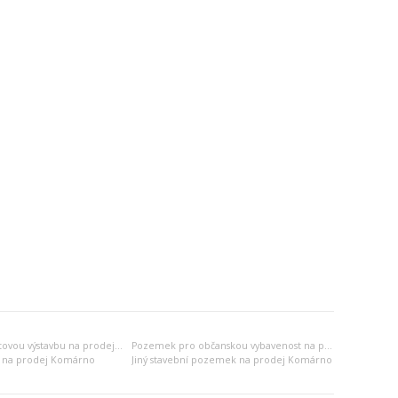
Pozemek pro bytovou výstavbu na prodej Komárno
Pozemek pro občanskou vybavenost na prodej Komárno
 na prodej Komárno
Jiný stavební pozemek na prodej Komárno