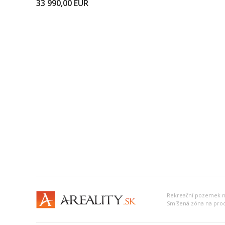
33 990,00
EUR
Rekreační pozemek 
Smíšená zóna na pro