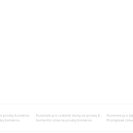
na prodej Komárno
Pozemek pro rodinné domy na prodej Komárno
dej Komárno
Komerční zóna na prodej Komárno
Průmyslová zóna