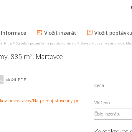
Informace
Vložit inzerát
Vložit poptávk
>
>
ej Nitra
Stavební pozemky na prodej Komárno
Stavební pozemky na prodej Ma
omy, 885 m
,
Martovce
2
uložit PDF
Cena
https://www.reality-komarno.sk/predaj-pozemky-pozemkov-novostavby/Na-predaj-stavebny-pozemok-v-obci-Martovce-36964/?utm_source=areality&utm_medium=xml&utm_term=36964&utm_content=chalupa&utm_campaign=portaly
Vloženo
Číslo inzerátu
Kontaktovat 