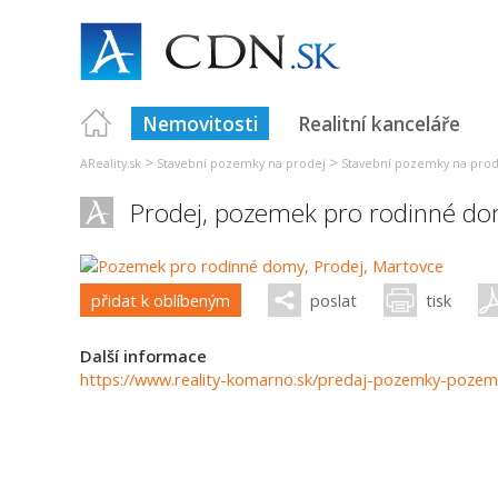
Nemovitosti
Realitní kanceláře
>
>
AReality.sk
Stavební pozemky na prodej
Stavební pozemky na prod
Prodej, pozemek pro rodinné d
přidat k oblíbeným
poslat
tisk
Další informace