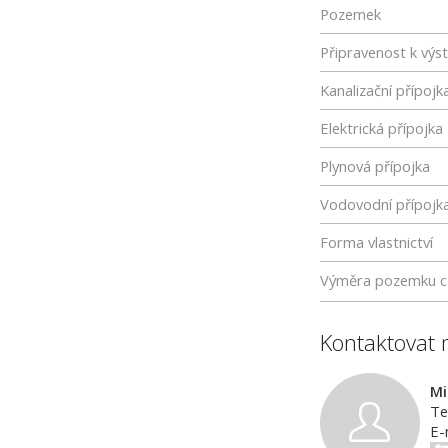
Pozemek
Připravenost k výs
Kanalizační přípojk
Elektrická přípojka
Plynová přípojka
Vodovodní přípojk
Forma vlastnictví
Výměra pozemku c
Kontaktovat 
Mi
Te
E-