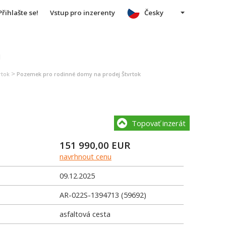
Přihlašte se!
Vstup pro inzerenty
Česky
u
>
rtok
Pozemek pro rodinné domy na prodej Štvrtok
Topovať inzerát
151 990,00
EUR
navrhnout cenu
09.12.2025
AR-022S-1394713 (59692)
asfaltová cesta