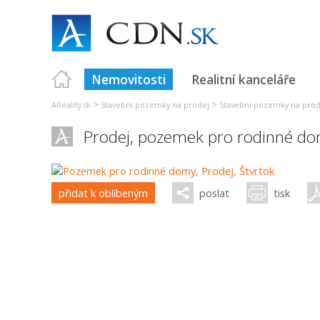
Nemovitosti
Realitní kanceláře
>
>
AReality.sk
Stavební pozemky na prodej
Stavební pozemky na prod
Prodej, pozemek pro rodinné do
přidat k oblíbeným
poslat
tisk