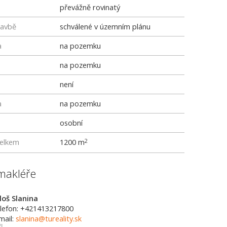
převážně rovinatý
tavbě
schválené v územním plánu
a
na pozemku
na pozemku
není
a
na pozemku
osobní
elkem
1200 m
2
makléře
loš Slanina
lefon: +421413217800
mail:
slanina@tureality.sk