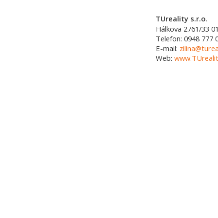
TUreality s.r.o.
Hálkova 2761/33
0
Telefon:
0948 777 
E-mail:
zilina@turea
Web:
www.TUrealit