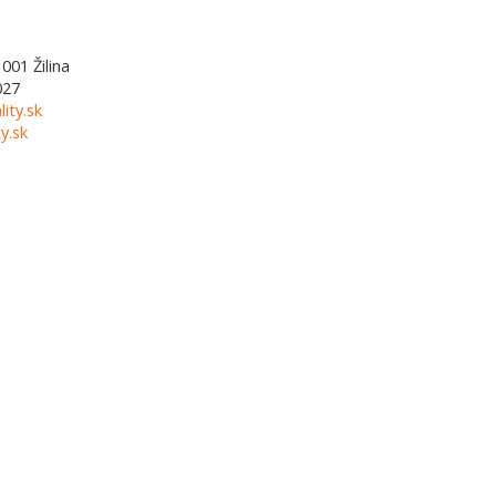
1001
Žilina
027
lity.sk
y.sk