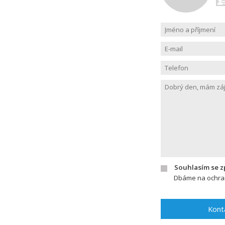
Souhlasím se 
Dbáme na ochran
Kont