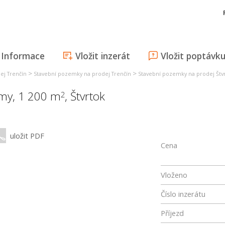
Informace
Vložit inzerát
Vložit poptávk
>
>
ej Trenčín
Stavební pozemky na prodej Trenčín
Stavební pozemky na prodej Štv
my, 1 200 m
,
Štvrtok
2
uložit PDF
Cena
Vloženo
Číslo inzerátu
Příjezd