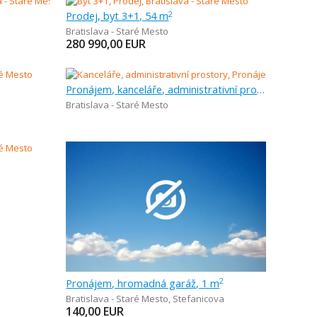
Prodej, byt 3+1, 54 m
2
Bratislava - Staré Mesto
280 990,00
EUR
Pronájem, kanceláře, administrativní prostory, 142 m
Bratislava - Staré Mesto
Pronájem, hromadná garáž, 1 m
2
Bratislava - Staré Mesto
,
Stefanicova
140,00
EUR