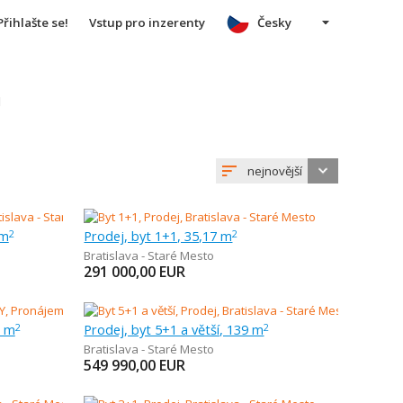
Přihlašte se!
Vstup pro inzerenty
Česky
u
nejnovější
 m
Prodej, byt 1+1, 35,17 m
2
2
Bratislava - Staré Mesto
291 000,00
EUR
7 m
Prodej, byt 5+1 a větší, 139 m
2
2
Bratislava - Staré Mesto
549 990,00
EUR