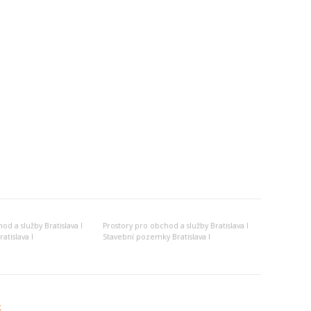
d a služby Bratislava I
Prostory pro obchod a služby Bratislava I
atislava I
Stavební pozemky Bratislava I
k