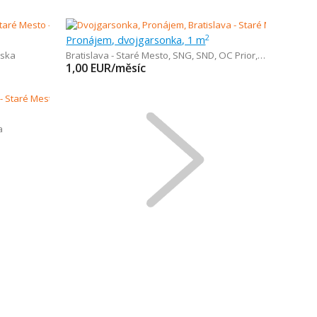
Pronájem, dvojgarsonka, 1 m
2
lska
Bratislava - Staré Mesto
,
SNG, SND, OC Prior, OC Eurovea
1,00
EUR/měsíc
a