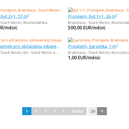
 byt 2+1, 57 m
Pronájem, byt 1+1, 36 m
2
2
- Staré Mesto
,
Blumentálska
Bratislava - Staré Mesto
,
Blumentá
UR/měsíc
500,00
EUR/měsíc
Koupě, pozemek pro občanskou vybavenost, 1 m
Pronájem, garsonka, 1 m
2
- Staré Mesto
,
BA - Staré Mesto a okolie
Bratislava - Staré Mesto
,
Bezručov
1,00
EUR/měsíc
1
2
3
4
5
Ďalšia
20