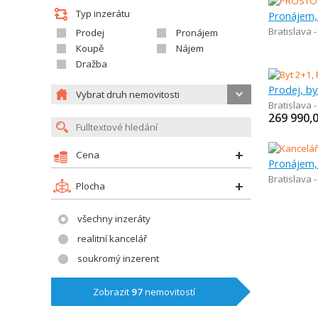
Typ inzerátu
Pronájem,
Bratislava 
Prodej
Pronájem
Koupě
Nájem
Dražba
Prodej, by
Vybrat druh nemovitosti
Bratislava 
269 990,
Cena
Bratislava 
Plocha
všechny inzeráty
realitní kancelář
soukromý inzerent
Zobrazit
97
nemovitostí