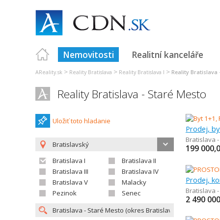
Nemovitosti
Realitní kanceláře
>
>
>
AReality.sk
Reality Bratislava
Reality Bratislava I
Reality Bratislava
Reality Bratislava - Staré Mesto
Uložiť toto hladanie
Prodej, by
Bratislava 
Bratislavský
199 000,
Bratislava I
Bratislava II
Bratislava III
Bratislava IV
Prodej, k
Bratislava V
Malacky
Bratislava 
Pezinok
Senec
2 490 000