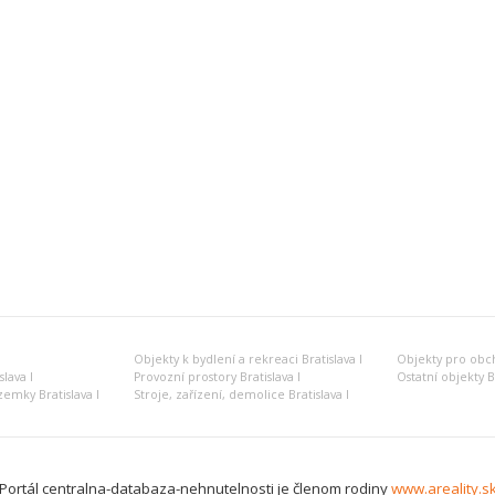
Objekty k bydlení a rekreaci Bratislava I
Objekty pro obcho
lava I
Provozní prostory Bratislava I
Ostatní objekty Br
emky Bratislava I
Stroje, zařízení, demolice Bratislava I
Portál centralna-databaza-nehnutelnosti je členom rodiny
www.areality.s