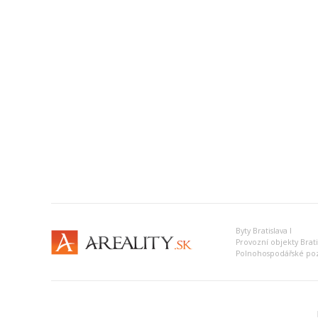
Byty Bratislava I
Provozní objekty Bratis
Polnohospodářské poz