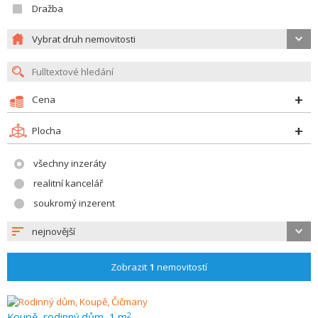
Dražba
Vybrat druh nemovitosti
Cena
Plocha
všechny inzeráty
realitní kancelář
soukromý inzerent
nejnovější
Zobrazit
1
nemovitostí
Koupě, rodinný dům, 1 m
2