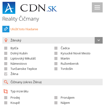
Reality Čičmany
Uložiť toto hladanie
Žilinský
Bytča
Čadca
Dolný Kubín
Kysucké Nové Mesto
Liptovský Mikuláš
Martin
Námestovo
Ružomberok
Turčianske Teplice
Tvrdošín
Žilina
Typ inzerátu
Prodej
Pronájem
Koupě
Nájem