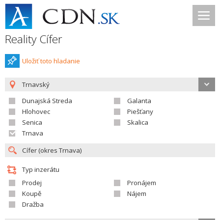
Reality Cífer
Uložiť toto hladanie
Trnavský
Dunajská Streda
Galanta
Hlohovec
Piešťany
Senica
Skalica
Trnava
Typ inzerátu
Prodej
Pronájem
Koupě
Nájem
Dražba