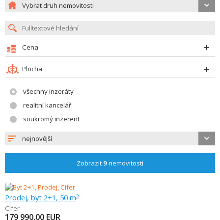
Vybrat druh nemovitosti
Cena
Plocha
všechny inzeráty
realitní kancelář
soukromý inzerent
nejnovější
Zobrazit
9
nemovitostí
Prodej, byt 2+1, 50 m
2
Cífer
179 990,00
EUR