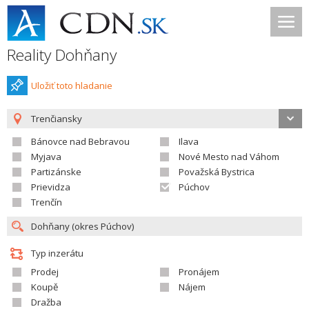
Reality Dohňany
Uložiť toto hladanie
Trenčiansky
Bánovce nad Bebravou
Ilava
Myjava
Nové Mesto nad Váhom
Partizánske
Považská Bystrica
Prievidza
Púchov
Trenčín
Typ inzerátu
Prodej
Pronájem
Koupě
Nájem
Dražba