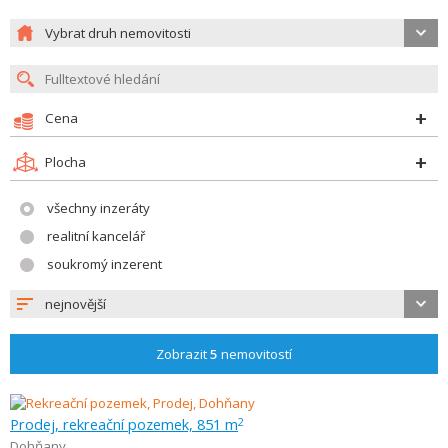
Vybrat druh nemovitosti
Cena
Plocha
všechny inzeráty
realitní kancelář
soukromý inzerent
nejnovější
Zobrazit
5
nemovitostí
Prodej, rekreační pozemek, 851 m
2
Dohňany