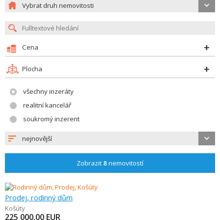
Vybrat druh nemovitosti
Cena
Plocha
všechny inzeráty
realitní kancelář
soukromý inzerent
nejnovější
Zobrazit
8
nemovitostí
Prodej, rodinný dům
Košúty
225 000,00
EUR