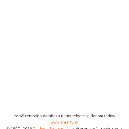
Portál centralna-databaza-nehnutelnosti je členom rodiny
www.areality.sk
© 1997 - 2026
Diadema Software s.r.o.
Všechna práva vyhrazena.