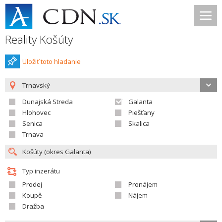
Reality Košúty
Uložiť toto hladanie
Trnavský
Dunajská Streda
Galanta
Hlohovec
Piešťany
Senica
Skalica
Trnava
Typ inzerátu
Prodej
Pronájem
Koupě
Nájem
Dražba