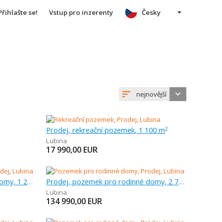
Přihlašte se!
Vstup pro inzerenty
Česky
u
nejnovější
Prodej, rekreační pozemek, 1 100 m
2
Lubina
17 990,00
EUR
Prodej, pozemek pro rodinné domy, 1 258 m
Prodej, pozemek pro rodinné domy, 2 768 m
Lubina
134 990,00
EUR