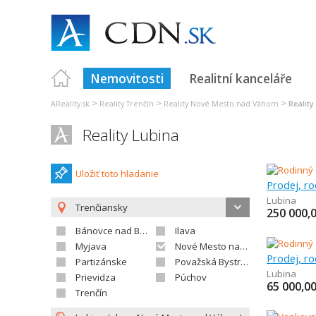
Nemovitosti
Realitní kanceláře
>
>
>
AReality.sk
Reality Trenčín
Reality Nové Mesto nad Váhom
Reality
Reality Lubina
Uložiť toto hladanie
Prodej, r
Lubina
Trenčiansky
250 000,
Bánovce nad Bebravou
Ilava
Myjava
Nové Mesto nad Váhom
Prodej, r
Partizánske
Považská Bystrica
Lubina
Prievidza
Púchov
65 000,0
Trenčín