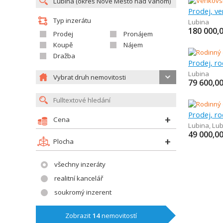
Prodej, v
Typ inzerátu
Lubina
180 000,
Prodej
Pronájem
Koupě
Nájem
Dražba
Prodej, r
Lubina
Vybrat druh nemovitosti
79 600,0
Prodej, r
Cena
Lubina
,
Lub
49 000,0
Plocha
všechny inzeráty
realitní kancelář
soukromý inzerent
Zobrazit
14
nemovitostí