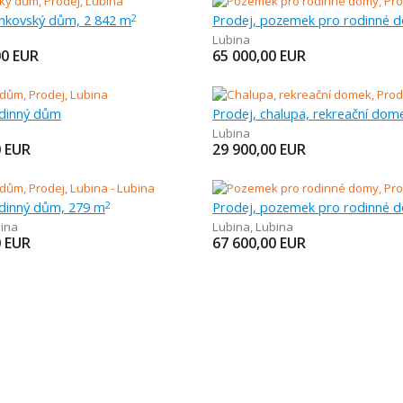
enkovský dům, 2 842 m
2
Lubina
00
EUR
65 000,00
EUR
odinný dům
Prodej, chalupa, rekreační dom
Lubina
0
EUR
29 900,00
EUR
odinný dům, 279 m
2
ina
Lubina
,
Lubina
0
EUR
67 600,00
EUR