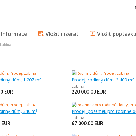
Informace
Vložit inzerát
Vložit poptávk
 Lubina
odinný dům, 1 207 m
Prodej, rodinný dům, 2 400 m
2
2
Lubina
00
EUR
220 000,00
EUR
odinný dům, 340 m
2
Lubina
0
EUR
67 000,00
EUR