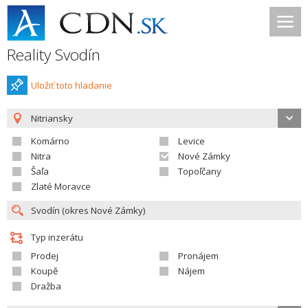
Reality Svodín
Uložiť toto hladanie
Nitriansky
Komárno
Levice
Nitra
Nové Zámky
Šaľa
Topoľčany
Zlaté Moravce
Typ inzerátu
Prodej
Pronájem
Koupě
Nájem
Dražba