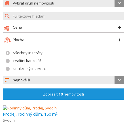
Vybrat druh nemovitosti
Cena
Plocha
všechny inzeráty
realitní kancelář
soukromý inzerent
nejnovější
Zobrazit
10
nemovitostí
Prodej, rodinný dům, 150 m
2
Svodín