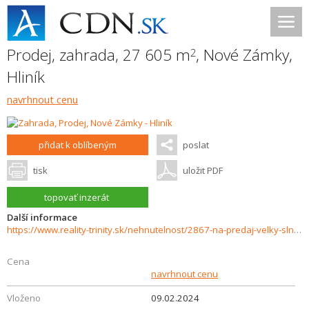
Prodej, zahrada, 27 605 m
,
Nové Zámky
,
2
Hliník
navrhnout cenu
přidat k oblíbeným
poslat
tisk
uložit PDF
topovať inzerát
Další informace
https://www.reality-trinity.sk/nehnutelnost/2867-na-predaj-velky-slnecny-pozemok-lokalita-hlinik-nove-zamky
Cena
navrhnout cenu
Vloženo
09.02.2024